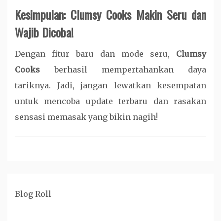
Kesimpulan: Clumsy Cooks Makin Seru dan
Wajib Dicoba!
Dengan fitur baru dan mode seru,
Clumsy
Cooks
berhasil mempertahankan daya
tariknya. Jadi, jangan lewatkan kesempatan
untuk mencoba update terbaru dan rasakan
sensasi memasak yang bikin nagih!
Blog Roll