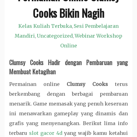
Cooks Bikin Nagih
Kelas Kuliah Terbuka
Sesi Pembelajaran
,
Mandiri
Uncategorized
Webinar Workshop
,
,
Online
Clumsy Cooks Hadir dengan Pembaruan yang
Membuat Ketagihan
Permainan online
Clumsy Cooks
terus
berkembang dengan berbagai pembaruan
menarik. Game memasak yang penuh keseruan
ini menawarkan gameplay yang dinamis dan
grafis yang menyenangkan. Berikut lima info
terbaru
slot gacor 4d
yang wajib kamu ketahui