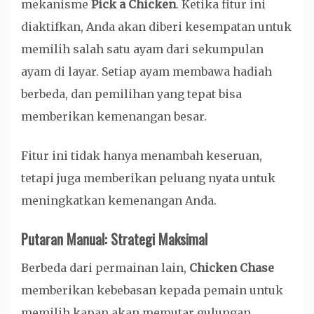
mekanisme
Pick a Chicken
. Ketika fitur ini
diaktifkan, Anda akan diberi kesempatan untuk
memilih salah satu ayam dari sekumpulan
ayam di layar. Setiap ayam membawa hadiah
berbeda, dan pemilihan yang tepat bisa
memberikan kemenangan besar.
Fitur ini tidak hanya menambah keseruan,
tetapi juga memberikan peluang nyata untuk
meningkatkan kemenangan Anda.
Putaran Manual: Strategi Maksimal
Berbeda dari permainan lain,
Chicken Chase
memberikan kebebasan kepada pemain untuk
memilih kapan akan memutar gulungan.