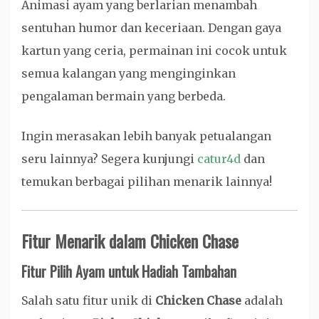
Animasi ayam yang berlarian menambah
sentuhan humor dan keceriaan. Dengan gaya
kartun yang ceria, permainan ini cocok untuk
semua kalangan yang menginginkan
pengalaman bermain yang berbeda.
Ingin merasakan lebih banyak petualangan
seru lainnya? Segera kunjungi
catur4d
dan
temukan berbagai pilihan menarik lainnya!
Fitur Menarik dalam Chicken Chase
Fitur Pilih Ayam untuk Hadiah Tambahan
Salah satu fitur unik di
Chicken Chase
adalah