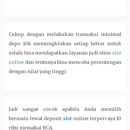
Cukup dengan melakukan transaksi minimal
depo 10k memungkinkan setiap bettor untuk
selalu bisa mendapatkan layanan judi
situs
slot
online
dan tentunya bisa mencoba peruntungan
dengan nilai yang tinggi
Jadi sangat cocok apabila Anda memilih
bermain lewat deposit
slot
online terpercaya 10
ribu memakai BCA.