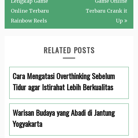
Lengkap Game
Game Online
Online Terbaru
Terbaru Crank it
Rainbow Reels
Up
RELATED POSTS
Cara Mengatasi Overthinking Sebelum
Tidur agar Istirahat Lebih Berkualitas
Warisan Budaya yang Abadi di Jantung
Yogyakarta