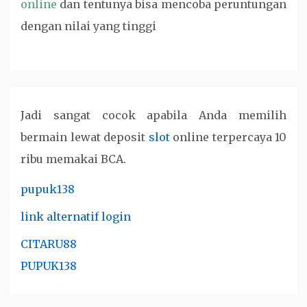
online
dan tentunya bisa mencoba peruntungan
dengan nilai yang tinggi
Jadi sangat cocok apabila Anda memilih
bermain lewat deposit
slot
online terpercaya 10
ribu memakai BCA.
pupuk138
link alternatif login
CITARU88
PUPUK138