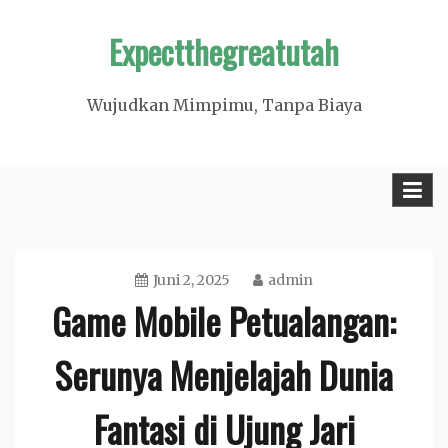
Skip
Expectthegreatutah
to
content
Wujudkan Mimpimu, Tanpa Biaya
Juni 2, 2025
admin
Game Mobile Petualangan:
Serunya Menjelajah Dunia
Fantasi di Ujung Jari