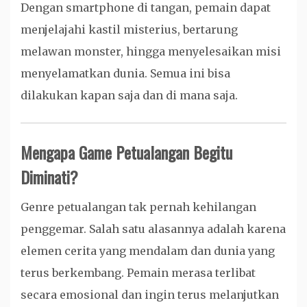
Dengan smartphone di tangan, pemain dapat
menjelajahi kastil misterius, bertarung
melawan monster, hingga menyelesaikan misi
menyelamatkan dunia. Semua ini bisa
dilakukan kapan saja dan di mana saja.
Mengapa Game Petualangan Begitu
Diminati?
Genre petualangan tak pernah kehilangan
penggemar. Salah satu alasannya adalah karena
elemen cerita yang mendalam dan dunia yang
terus berkembang. Pemain merasa terlibat
secara emosional dan ingin terus melanjutkan