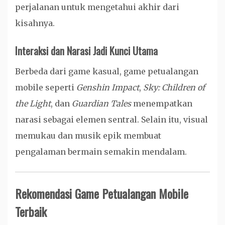
perjalanan untuk mengetahui akhir dari
kisahnya.
Interaksi dan Narasi Jadi Kunci Utama
Berbeda dari game kasual, game petualangan
mobile seperti
Genshin Impact
,
Sky: Children of
the Light
, dan
Guardian Tales
menempatkan
narasi sebagai elemen sentral. Selain itu, visual
memukau dan musik epik membuat
pengalaman bermain semakin mendalam.
Rekomendasi Game Petualangan Mobile
Terbaik