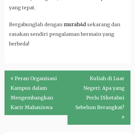
yang tepat.
Bergabunglah dengan
murah4d
sekarang dan
rasakan sendiri pengalaman bermain yang
berbeda!
Navigasi
Peran Organisasi
Kuliah di Luar
pos
Kampus dalam
Negeri: Apa yang
Mengembangkan
Perlu Diketahui
Karir Mahasiswa
Sebelum Berangkat?