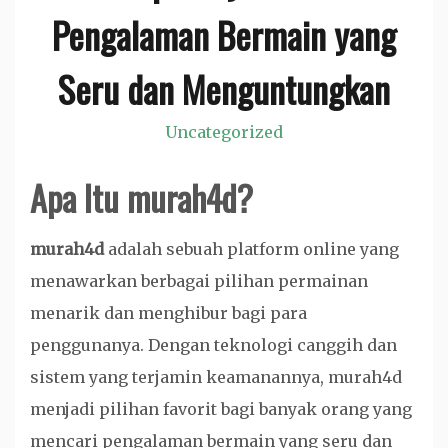
Pengalaman Bermain yang
Seru dan Menguntungkan
Uncategorized
Apa Itu murah4d?
murah4d
adalah sebuah platform online yang
menawarkan berbagai pilihan permainan
menarik dan menghibur bagi para
penggunanya. Dengan teknologi canggih dan
sistem yang terjamin keamanannya, murah4d
menjadi pilihan favorit bagi banyak orang yang
mencari pengalaman bermain yang seru dan