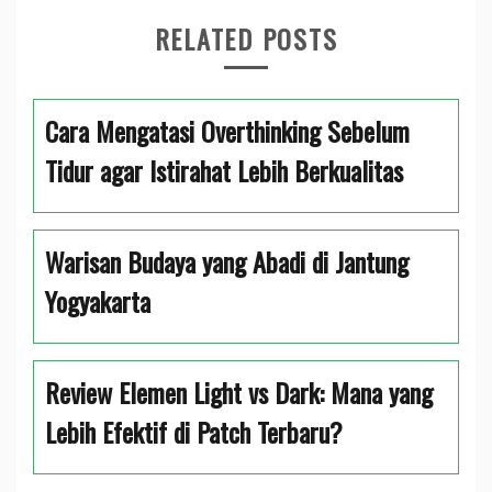
RELATED POSTS
Cara Mengatasi Overthinking Sebelum
Tidur agar Istirahat Lebih Berkualitas
Warisan Budaya yang Abadi di Jantung
Yogyakarta
Review Elemen Light vs Dark: Mana yang
Lebih Efektif di Patch Terbaru?