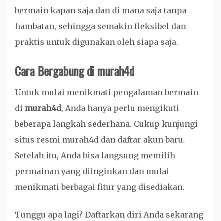
bermain kapan saja dan di mana saja tanpa
hambatan, sehingga semakin fleksibel dan
praktis untuk digunakan oleh siapa saja.
Cara Bergabung di murah4d
Untuk mulai menikmati pengalaman bermain
di
murah4d
, Anda hanya perlu mengikuti
beberapa langkah sederhana. Cukup kunjungi
situs resmi murah4d dan daftar akun baru.
Setelah itu, Anda bisa langsung memilih
permainan yang diinginkan dan mulai
menikmati berbagai fitur yang disediakan.
Tunggu apa lagi? Daftarkan diri Anda sekarang