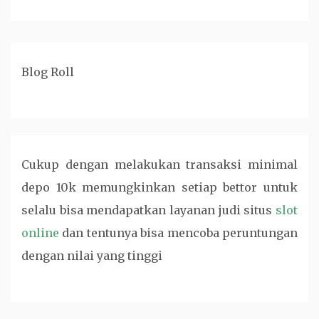
Blog Roll
Cukup dengan melakukan transaksi minimal
depo 10k memungkinkan setiap bettor untuk
selalu bisa mendapatkan layanan judi
situs
slot
online
dan tentunya bisa mencoba peruntungan
dengan nilai yang tinggi