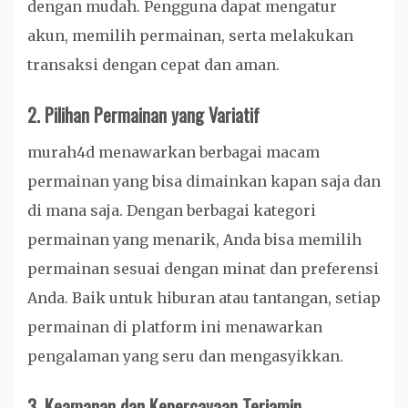
dengan mudah. Pengguna dapat mengatur
akun, memilih permainan, serta melakukan
transaksi dengan cepat dan aman.
2. Pilihan Permainan yang Variatif
murah4d menawarkan berbagai macam
permainan yang bisa dimainkan kapan saja dan
di mana saja. Dengan berbagai kategori
permainan yang menarik, Anda bisa memilih
permainan sesuai dengan minat dan preferensi
Anda. Baik untuk hiburan atau tantangan, setiap
permainan di platform ini menawarkan
pengalaman yang seru dan mengasyikkan.
3. Keamanan dan Kepercayaan Terjamin