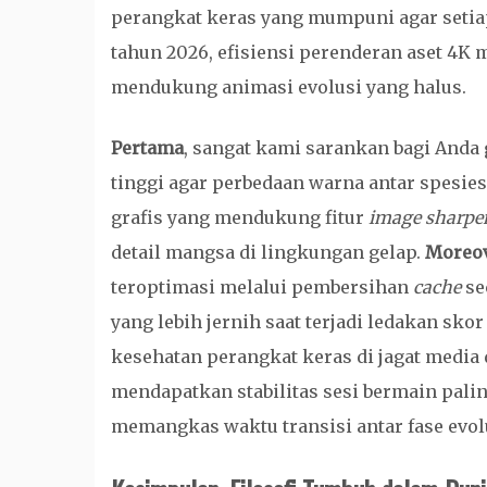
perangkat keras yang mumpuni agar setiap 
tahun 2026, efisiensi perenderan aset 4K 
mendukung animasi evolusi yang halus.
Pertama
, sangat kami sarankan bagi And
tinggi agar perbedaan warna antar spesies 
grafis yang mendukung fitur
image sharpe
detail mangsa di lingkungan gelap.
Moreo
teroptimasi melalui pembersihan
cache
se
yang lebih jernih saat terjadi ledakan skor 
kesehatan perangkat keras di jagat medi
mendapatkan stabilitas sesi bermain pali
memangkas waktu transisi antar fase evolu