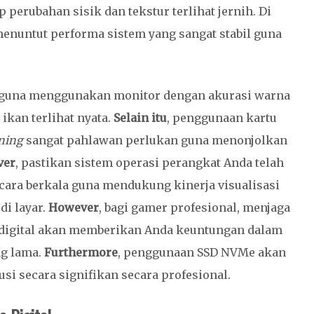
perubahan sisik dan tekstur terlihat jernih. Di
menuntut performa sistem yang sangat stabil guna
a guna menggunakan monitor dengan akurasi warna
ikan terlihat nyata.
Selain itu
, penggunaan kartu
ning
sangat pahlawan perlukan guna menonjolkan
ver
, pastikan sistem operasi perangkat Anda telah
cara berkala guna mendukung kinerja visualisasi
di layar.
However
, bagi gamer profesional, menjaga
a digital akan memberikan Anda keuntungan dalam
ng lama.
Furthermore
, penggunaan SSD NVMe akan
si secara signifikan secara profesional.