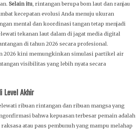
lan.
Selain itu
, rintangan berupa bom laut dan ranjau
ambat kecepatan evolusi Anda menuju ukuran
nangan mental dan koordinasi tangan tetap menjadi
ewati tekanan laut dalam di jagat media digital
antangan di tahun 2026 secara profesional.
hun 2026 kini memungkinkan simulasi partikel air
angan visibilitas yang lebih nyata secara
i Level Akhir
melewati ribuan rintangan dan ribuan mangsa yang
mengonfirmasi bahwa kepuasan terbesar pemain adalah
iu raksasa atau paus pembunuh yang mampu melahap