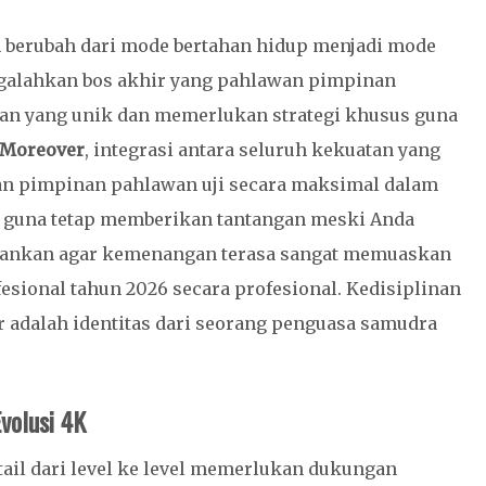
an berubah dari mode bertahan hidup menjadi mode
galahkan bos akhir yang pahlawan pimpinan
n yang unik dan memerlukan strategi khusus guna
Moreover
, integrasi antara seluruh kekuatan yang
an pimpinan pahlawan uji secara maksimal dalam
n guna tetap memberikan tantangan meski Anda
arankan agar kemenangan terasa sangat memuaskan
ofesional tahun 2026 secara profesional. Kedisiplinan
r adalah identitas dari seorang penguasa samudra
volusi 4K
ail dari level ke level memerlukan dukungan