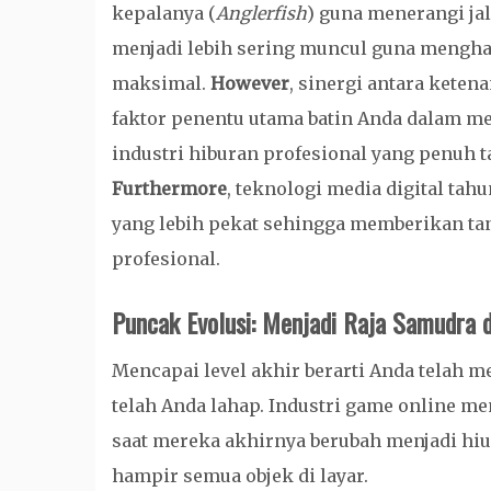
kepalanya (
Anglerfish
) guna menerangi ja
menjadi lebih sering muncul guna mengh
maksimal.
However
, sinergi antara kete
faktor penentu utama batin Anda dalam mel
industri hiburan profesional yang penuh t
Furthermore
, teknologi media digital ta
yang lebih pekat sehingga memberikan tant
profesional.
Puncak Evolusi: Menjadi Raja Samudra d
Mencapai level akhir berarti Anda telah 
telah Anda lahap. Industri game online 
saat mereka akhirnya berubah menjadi h
hampir semua objek di layar.