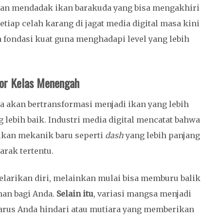
an mendadak ikan barakuda yang bisa mengakhiri
tiap celah karang di jagat media digital masa kini
fondasi kuat guna menghadapi level yang lebih
or Kelas Menengah
 akan bertransformasi menjadi ikan yang lebih
ebih baik. Industri media digital mencatat bahwa
kan mekanik baru seperti
dash
yang lebih panjang
rak tertentu.
melarikan diri, melainkan mulai bisa memburu balik
man bagi Anda.
Selain itu
, variasi mangsa menjadi
harus Anda hindari atau mutiara yang memberikan