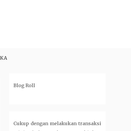
UKA
Blog Roll
Cukup dengan melakukan transaksi