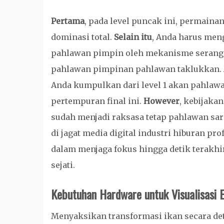
Pertama
, pada level puncak ini, permain
dominasi total.
Selain itu
, Anda harus men
pahlawan pimpin oleh mekanisme seranga
pahlawan pimpinan pahlawan taklukkan.
Anda kumpulkan dari level 1 akan pahlaw
pertempuran final ini.
However
, kebijaka
sudah menjadi raksasa tetap pahlawan s
di jagat media digital industri hiburan pr
dalam menjaga fokus hingga detik terakhi
sejati.
Kebutuhan Hardware untuk Visualisasi E
Menyaksikan transformasi ikan secara det