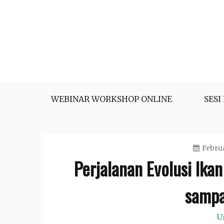
Skip
to
content
WEBINAR WORKSHOP ONLINE
SESI
Februa
Perjalanan Evolusi Ikan
sampa
U