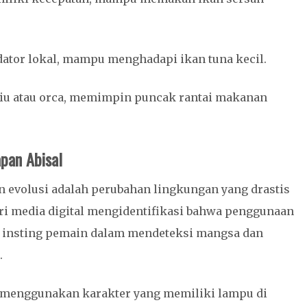
ator lokal, mampu menghadapi ikan tuna kecil.
iu atau orca, memimpin puncak rantai makanan
pan Abisal
 evolusi adalah perubahan lingkungan yang drastis
tri media digital mengidentifikasi bahwa penggunaan
i insting pemain dalam mendeteksi mangsa dan
.
li menggunakan karakter yang memiliki lampu di