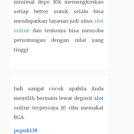
minimal depo 10k memungkinkan
setiap bettor untuk selalu bisa
mendapatkan layanan judi
situs
slot
online
dan tentunya bisa mencoba
peruntungan dengan nilai yang
tinggi
Jadi sangat cocok apabila Anda
memilih bermain lewat deposit
slot
online terpercaya 10 ribu memakai
BCA.
pupuk138